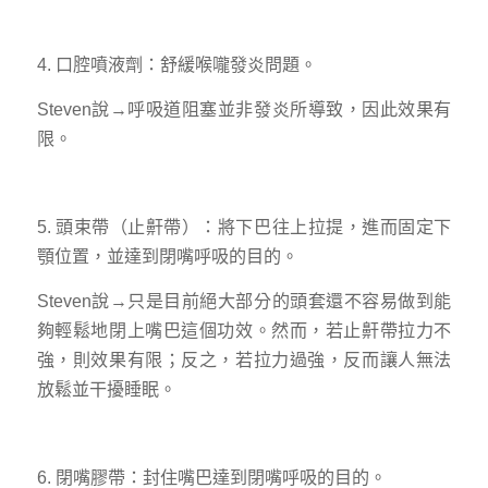
4. 口腔噴液劑：舒緩喉嚨發炎問題。
Steven說→呼吸道阻塞並非發炎所導致，因此效果有
限。
5. 頭束帶（止鼾帶）：將下巴往上拉提，進而固定下
顎位置，並達到閉嘴呼吸的目的。
Steven說→只是目前絕大部分的頭套還不容易做到能
夠輕鬆地閉上嘴巴這個功效。然而，若止鼾帶拉力不
強，則效果有限；反之，若拉力過強，反而讓人無法
放鬆並干擾睡眠。
6. 閉嘴膠帶：封住嘴巴達到閉嘴呼吸的目的。