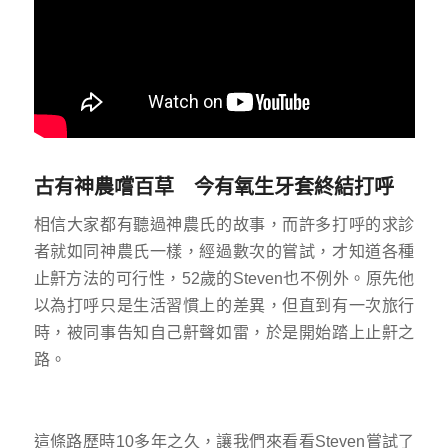
古有神農嚐百草 今有氧生牙套終結打呼
相信大家都有聽過神農氏的故事，而許多打呼的求診
者就如同神農氏一樣，經過數次的嘗試，才知道各種
止鼾方法的可行性，52歲的Steven也不例外。原先他
以為打呼只是生活習慣上的差異，但直到有一次旅行
時，被同事告知自己鼾聲如雷，於是開始踏上止鼾之
路。
這條路歷時10多年之久，讓我們來看看Steven嘗試了