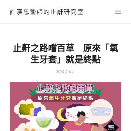
止鼾之路嚐百草 原來「氧
生牙套」就是終點
/
2024.7.4