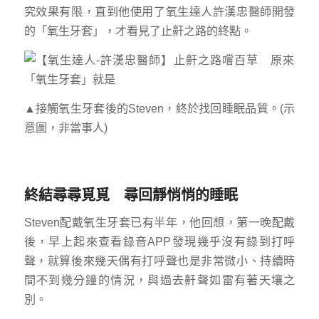
究效果有限，直到他使用了氧生達人許漢忠醫師開發
的「氧生牙套」，才看見了止鼾之路的終點。
▲接觸氧生牙套後的Steven，終於找回睡眠品質。(示
意圖，非當事人)
終結尋尋覓覓 尋回靜悄悄的睡眠
Steven配戴氧生牙套已有半年，他回想，第一晚配戴
後，早上起來查看錄音APP發現幾乎沒有錄到打呼
聲，就算後來幾天偶有打呼聲也是非常微小、持續時
間不到幾分鐘的情況，與過去鼾聲如雷有著天壤之
別。